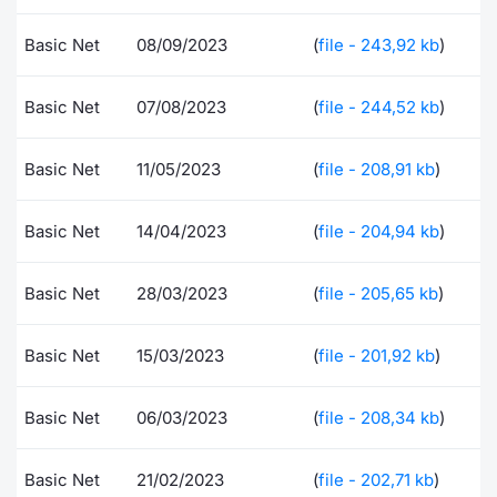
Documenti
Notizie e Formazione
Settoria
Per emit
Docume
Dividen
Emittent
KID/PRI
Notizie
Servizi 
Basic Net
08/09/2023
(
file - 243,92 kb
)
Listed Brands
Chi siamo
Docume
Formazi
BTP Min
Formaz
Listing
Statisti
Dati di
Basic Net
07/08/2023
(
file - 244,52 kb
)
Milan
Calendario Conferenze
Formazi
BONO Mi
Material
Analisi 
Segmen
Basic Net
11/05/2023
(
file - 208,91 kb
)
IPO e Matricole
OAT Min
Intermed
Mercato
Basic Net
14/04/2023
(
file - 204,94 kb
)
Cambi
BUND Mi
Mifid 2
BTP
Basic Net
28/03/2023
(
file - 205,65 kb
)
MiFID 2
BTP Min
Regolam
Market M
Speciali
Basic Net
15/03/2023
(
file - 201,92 kb
)
Opzioni
Academ
RFQ
Basic Net
06/03/2023
(
file - 208,34 kb
)
Opzioni 
Spread 
Indicato
Basic Net
21/02/2023
(
file - 202,71 kb
)