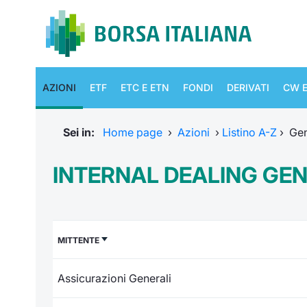
AZIONI
ETF
ETC E ETN
FONDI
DERIVATI
CW E
Sei in:
Home page
›
Azioni
›
Listino A-Z
›
Gen
INTERNAL DEALING GEN
MITTENTE
Assicurazioni Generali