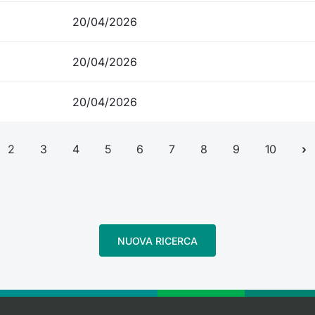
20/04/2026
20/04/2026
20/04/2026
2
3
4
5
6
7
8
9
10
NUOVA RICERCA