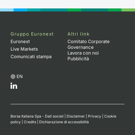
Formaz
Specific
Statisti
Avvisi
Gruppo Euronext
Altri link
Market
Euronext
Comitato Corporate
Governance
Live Markets
Lavora con noi
KID
Comunicati stampa
Pubblicità
EN
Borsa Italiana Spa - Dati sociali
|
Disclaimer
|
Privacy
|
Cookie
policy
|
Credits
|
Dichiarazione di accessibilità