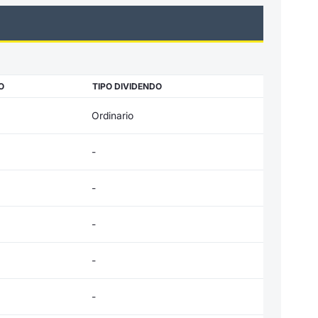
O
TIPO DIVIDENDO
Ordinario
-
-
-
-
-