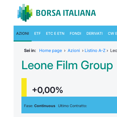
AZIONI
ETF
ETC E ETN
FONDI
DERIVATI
CW E
Sei in:
Home page
›
Azioni
›
Listino A-Z
›
Leo
Leone Film Group
+0,00%
Fase:
Continuous
Ultimo Contratto: