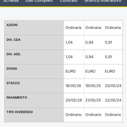
Scheda
Dati Completi
Contratti
Grafico interattivo
Documenti
Notizie e Formazione
Settoria
Per emit
Docume
Dividen
Emittent
KID/PRI
Notizie
Servizi 
Listed Brands
Chi siamo
Docume
Formazi
BTP Min
Formaz
Listing
Statisti
Dati di
AZIONI
Ordinaria
Ordinaria
Ordinaria
O
Milan
Calendario Conferenze
Formazi
BONO Mi
Material
Analisi 
DIV. CDA
Segmen
1,04
0,94
0,91
0
IPO e Matricole
OAT Min
Intermed
Mercato
DIV. ASS.
1,04
0,94
0,91
0
Cambi
BUND Mi
Mifid 2
BTP
DIVISA
EURO
EURO
EURO
MiFID 2
BTP Min
Regolam
Market M
STACCO
18/05/26
19/05/25
20/05/24
2
Speciali
Opzioni
Academ
PAGAMENTO
20/05/26
21/05/25
22/05/24
RFQ
2
Opzioni 
TIPO DIVIDENDO
Spread 
Ordinario
Ordinario
Ordinario
O
Indicato