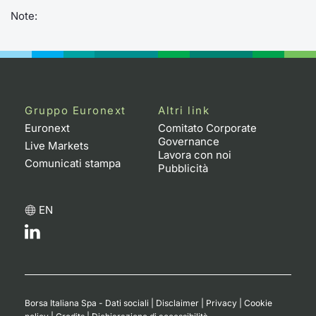
Formaz
Note:
Specific
Statisti
Avvisi
Market
Gruppo Euronext
Altri link
Euronext
Comitato Corporate
KID
Governance
Live Markets
Lavora con noi
Comunicati stampa
Pubblicità
EN
Borsa Italiana Spa - Dati sociali
|
Disclaimer
|
Privacy
|
Cookie