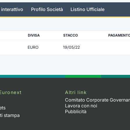
 interattivo
Profilo Società
Listino Ufficiale
DIVISA
STACCO
PAGAMENT
EURO
19/05/22
Euronext
Altri link
Comitato Corporate Governa
Lavora con noi
ets
Pubblicità
ti stampa