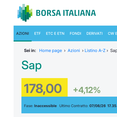
AZIONI
ETF
ETC E ETN
FONDI
DERIVATI
CW E
Sei in:
Home page
›
Azioni
›
Listino A-Z
›
Sa
Sap
178,00
+4,12%
Fase:
Inaccessible
Ultimo Contratto:
07/08/26 17.35