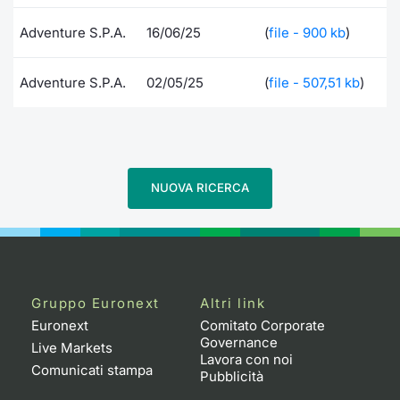
Documenti
Notizie e Formazione
Settoria
Per emit
Docume
Dividen
Emittent
KID/PRI
Notizie
Servizi 
Adventure S.P.A.
16/06/25
(
file - 900 kb
)
Listed Brands
Chi siamo
Docume
Formazi
BTP Min
Formaz
Listing
Statisti
Dati di
Adventure S.P.A.
02/05/25
(
file - 507,51 kb
)
Milan
Calendario Conferenze
Formazi
BONO Mi
Material
Analisi 
Segmen
IPO e Matricole
OAT Min
Intermed
Mercato
NUOVA RICERCA
Cambi
BUND Mi
Mifid 2
BTP
MiFID 2
BTP Min
Regolam
Market M
Speciali
Opzioni
Academ
Gruppo Euronext
Altri link
RFQ
Euronext
Comitato Corporate
Opzioni 
Governance
Live Markets
Lavora con noi
Spread 
Comunicati stampa
Pubblicità
Indicato