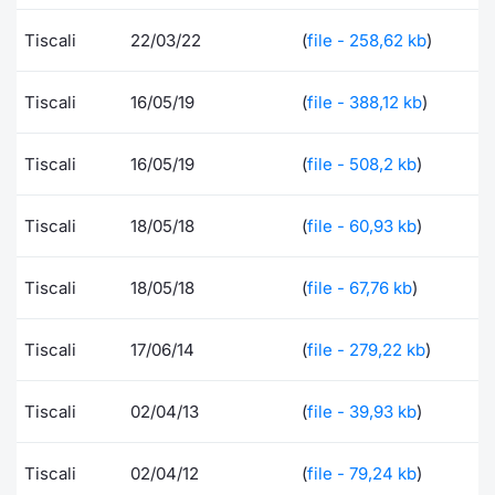
Documenti
Notizie e Formazione
Settoria
Per emit
Docume
Dividen
Emittent
KID/PRI
Notizie
Servizi 
Tiscali
22/03/22
(
file - 258,62 kb
)
Listed Brands
Chi siamo
Docume
Formazi
BTP Min
Formaz
Listing
Statisti
Dati di
Tiscali
16/05/19
(
file - 388,12 kb
)
Milan
Calendario Conferenze
Formazi
BONO Mi
Material
Analisi 
Segmen
Tiscali
16/05/19
(
file - 508,2 kb
)
IPO e Matricole
OAT Min
Intermed
Mercato
Tiscali
18/05/18
(
file - 60,93 kb
)
Cambi
BUND Mi
Mifid 2
BTP
Tiscali
18/05/18
(
file - 67,76 kb
)
MiFID 2
BTP Min
Regolam
Market M
Speciali
Tiscali
17/06/14
(
file - 279,22 kb
)
Opzioni
Academ
RFQ
Tiscali
02/04/13
(
file - 39,93 kb
)
Opzioni 
Spread 
Tiscali
02/04/12
(
file - 79,24 kb
)
Indicato