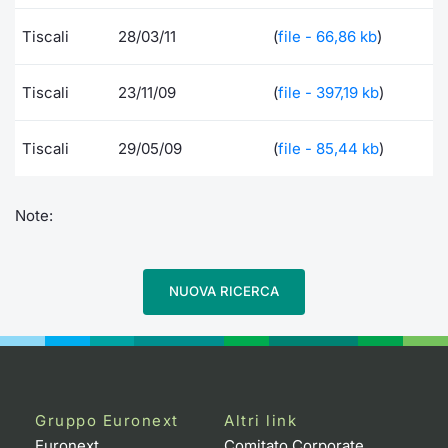
Formaz
Specific
Tiscali
28/03/11
(
file - 66,86 kb
)
Statisti
Avvisi
Tiscali
23/11/09
(
file - 397,19 kb
)
Market
Tiscali
29/05/09
(
file - 85,44 kb
)
KID
Note:
NUOVA RICERCA
Gruppo Euronext
Altri link
Euronext
Comitato Corporate