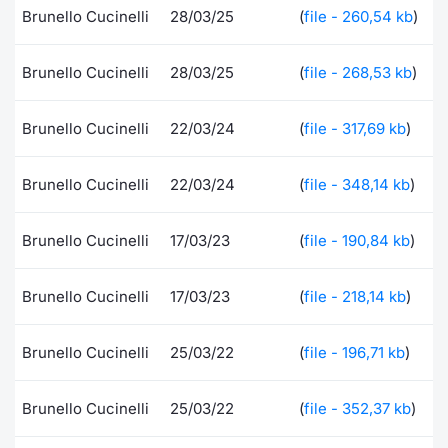
Brunello Cucinelli
28/03/25
(
file - 260,54 kb
)
Documenti
Notizie e Formazione
Settoria
Per emit
Docume
Dividen
Emittent
KID/PRI
Notizie
Servizi 
Brunello Cucinelli
28/03/25
(
file - 268,53 kb
)
Listed Brands
Chi siamo
Docume
Formazi
BTP Min
Formaz
Listing
Statisti
Dati di
Milan
Brunello Cucinelli
22/03/24
(
file - 317,69 kb
)
Calendario Conferenze
Formazi
BONO Mi
Material
Analisi 
Segmen
IPO e Matricole
OAT Min
Intermed
Brunello Cucinelli
22/03/24
(
file - 348,14 kb
)
Mercato
Cambi
BUND Mi
Mifid 2
Brunello Cucinelli
17/03/23
(
file - 190,84 kb
)
BTP
MiFID 2
BTP Min
Regolam
Market M
Brunello Cucinelli
17/03/23
(
file - 218,14 kb
)
Speciali
Opzioni
Academ
Brunello Cucinelli
25/03/22
(
file - 196,71 kb
)
RFQ
Opzioni 
Spread 
Brunello Cucinelli
25/03/22
(
file - 352,37 kb
)
Indicato