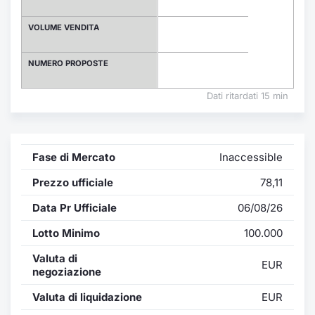
Formazione
Specific
VOLUME VENDITA
Statistiche del Mercato
Avvisi
NUMERO PROPOSTE
Market
Dati ritardati 15 min
KID
Fase di Mercato
Inaccessible
Prezzo ufficiale
78,11
Data Pr Ufficiale
06/08/26
Lotto Minimo
100.000
Valuta di
EUR
negoziazione
Valuta di liquidazione
EUR