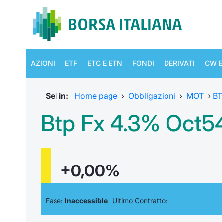
AZIONI
ETF
ETC E ETN
FONDI
DERIVATI
CW E
Sei in:
Home page
›
Obbligazioni
›
MOT
›
B
Btp Fx 4.3% Oct5
+0,00%
Fase:
Inaccessible
Ultimo Contratto: