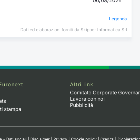
06/08/2026
Legenda
Dati ed elaborazioni forniti da Skipper Informatica Srl
Euronext
Altri link
Comitato Corporate Governa
Lavora con noi
ets
Pubblicità
ti stampa
 - Dati sociali
|
Disclaimer
|
Privacy
|
Cookie policy
|
Credits
|
Dichiarazion