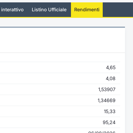
 interattivo
Listino Ufficiale
Rendimenti
4,65
4,08
1,53907
1,34669
15,33
95,24