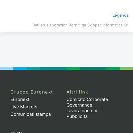
Formazione
Specific
Legenda
Statistiche del Mercato
Avvisi
Dati ed elaborazioni forniti da Skipper Informatica Srl
Market
KID
Gruppo Euronext
Altri link
Euronext
Comitato Corporate
Governance
Live Markets
Lavora con noi
Comunicati stampa
Pubblicità