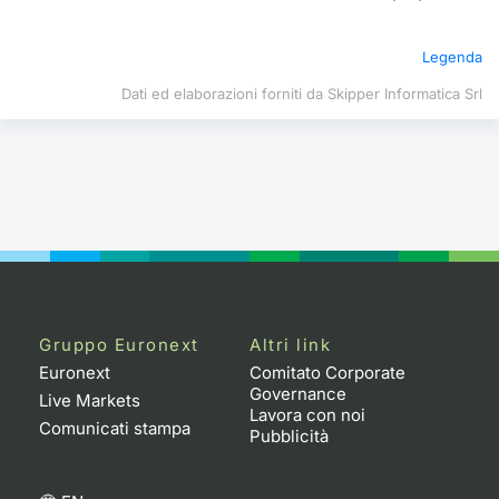
Formazione
Specific
Legenda
Statistiche del Mercato
Avvisi
Dati ed elaborazioni forniti da Skipper Informatica Srl
Market
KID
Gruppo Euronext
Altri link
Euronext
Comitato Corporate
Governance
Live Markets
Lavora con noi
Comunicati stampa
Pubblicità