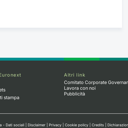
Euronext
Altri link
Comitato Corporate Governa
Lavora con noi
ets
Pubblicità
ti stampa
 - Dati sociali
|
Disclaimer
|
Privacy
|
Cookie policy
|
Credits
|
Dichiarazion