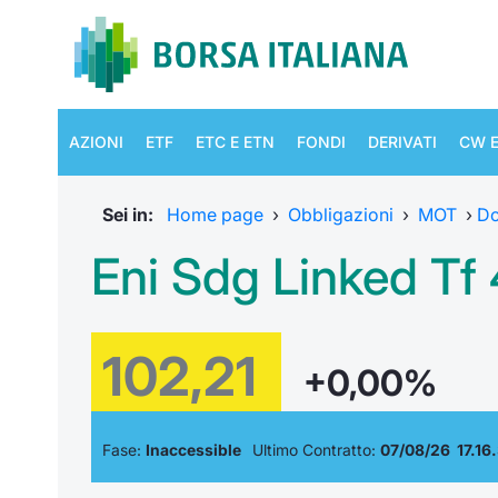
AZIONI
ETF
ETC E ETN
FONDI
DERIVATI
CW E
Sei in:
Home page
›
Obbligazioni
›
MOT
›
D
Eni Sdg Linked Tf
102,21
+0,00%
Fase:
Inaccessible
Ultimo Contratto:
07/08/26 17.16