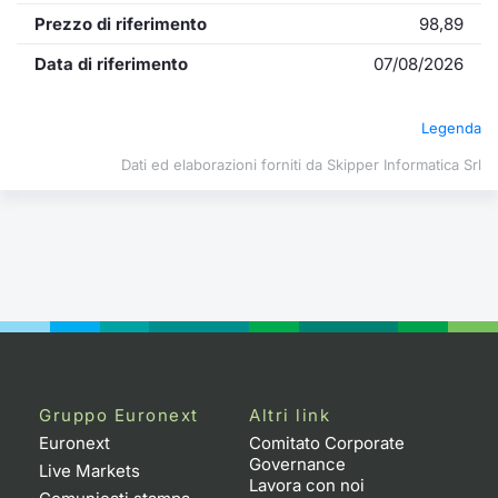
Formazione
Prezzo di riferimento
98,89
Specific
Statistiche del Mercato
Data di riferimento
07/08/2026
Avvisi
Legenda
Market
Dati ed elaborazioni forniti da Skipper Informatica Srl
KID
Gruppo Euronext
Altri link
Euronext
Comitato Corporate
Governance
Live Markets
Lavora con noi