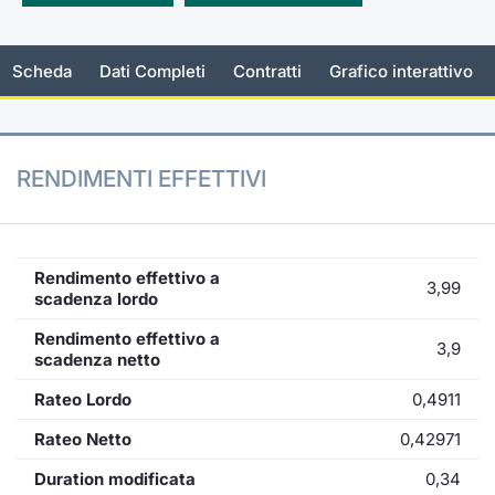
KID/PRIIPs
Notizie e Formazione
Docume
Per emit
Docume
Dividen
Emittent
Notizie
Servizi 
Scheda
Dati Completi
Contratti
Grafico interattivo
Listing Sponsor Euronext Access
Chi siamo
Listed 
Docume
Formazi
BTP Min
Formaz
Statisti
Dati di
Milan
Calenda
Formazi
BONO Mi
Material
Analisi 
Segmento ESG
RENDIMENTI EFFETTIVI
IPO e M
OAT Min
Intermed
Mercato Fixed Income
Cambi
BUND Mi
Mifid 2
BTP
Rendimento effettivo a
3,99
scadenza lordo
MiFID 2
BTP Min
Regolam
Market Maker, Liquidity provider e
Rendimento effettivo a
3,9
Specialist
scadenza netto
Opzioni
Academ
RFQ
Rateo Lordo
0,4911
Opzioni 
Rateo Netto
0,42971
Spread Europei
Indicato
Duration modificata
0,34