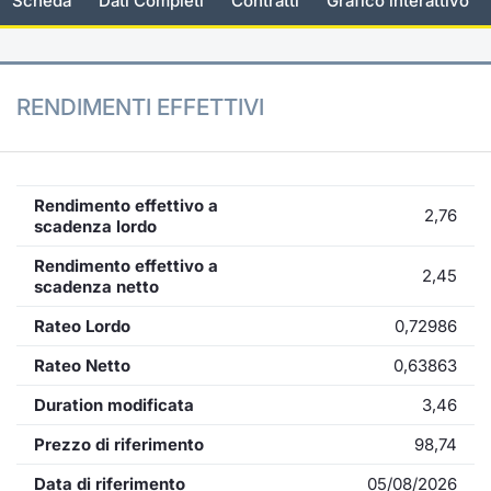
Scheda
Dati Completi
Contratti
Grafico interattivo
KID/PRIIPs
Notizie e Formazione
Docume
Per emit
Docume
Dividen
Emittent
Notizie
Servizi 
Listing Sponsor Euronext Access
Chi siamo
Listed 
Docume
Formazi
BTP Min
Formaz
Statisti
Dati di
RENDIMENTI EFFETTIVI
Milan
Calenda
Formazi
BONO Mi
Material
Analisi 
Segmento ESG
IPO e M
OAT Min
Intermed
Rendimento effettivo a
Mercato Fixed Income
2,76
scadenza lordo
Cambi
BUND Mi
Mifid 2
Rendimento effettivo a
BTP
2,45
scadenza netto
MiFID 2
BTP Min
Regolam
Market Maker, Liquidity provider e
Rateo Lordo
0,72986
Specialist
Opzioni
Academ
Rateo Netto
0,63863
RFQ
Duration modificata
3,46
Opzioni 
Spread Europei
Prezzo di riferimento
98,74
Indicato
Data di riferimento
05/08/2026