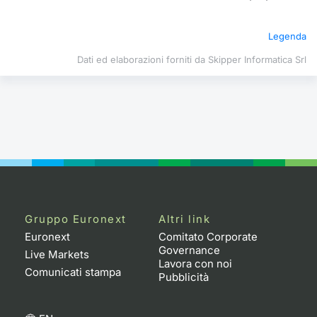
Formazione
Specific
Legenda
Statistiche del Mercato
Avvisi
Dati ed elaborazioni forniti da Skipper Informatica Srl
Market
KID
Gruppo Euronext
Altri link
Euronext
Comitato Corporate
Governance
Live Markets
Lavora con noi
Comunicati stampa
Pubblicità