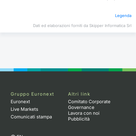
Formazione
Specific
Legenda
Statistiche del Mercato
Avvisi
Dati ed elaborazioni forniti da Skipper Informatica Srl
Market
KID
Gruppo Euronext
Altri link
Euronext
Comitato Corporate
Governance
Live Markets
Lavora con noi
Comunicati stampa
Pubblicità