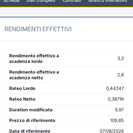
Scheda
Dati Completi
Contratti
Grafico interattivo
KID/PRIIPs
Notizie e Formazione
Docume
Per emit
Docume
Dividen
Emittent
Notizie
Servizi 
Listing Sponsor Euronext Access
Chi siamo
Listed 
Docume
Formazi
BTP Min
Formaz
Statisti
Dati di
RENDIMENTI EFFETTIVI
Milan
Calenda
Formazi
BONO Mi
Material
Analisi 
Segmento ESG
IPO e M
OAT Min
Intermed
Rendimento effettivo a
Mercato Fixed Income
3,3
scadenza lordo
Cambi
BUND Mi
Mifid 2
Rendimento effettivo a
BTP
2,8
scadenza netto
MiFID 2
BTP Min
Regolam
Market Maker, Liquidity provider e
Rateo Lordo
0,44247
Specialist
Opzioni
Academ
Rateo Netto
0,38716
RFQ
Duration modificata
9,97
Opzioni 
Spread Europei
Prezzo di riferimento
109,85
Indicato
Data di riferimento
07/08/2026