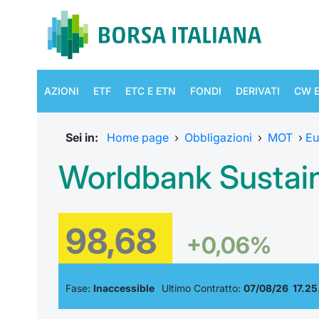
AZIONI
ETF
ETC E ETN
FONDI
DERIVATI
CW E
Sei in:
Home page
›
Obbligazioni
›
MOT
›
Eu
Worldbank Sustai
98,68
+0,06%
Fase:
Inaccessible
Ultimo Contratto:
07/08/26 17.25