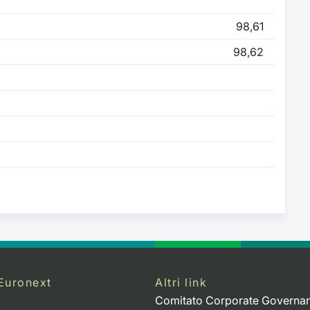
98,61
98,62
Euronext
Altri link
Comitato Corporate Governa