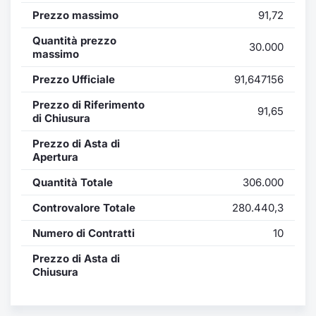
Formazione
Prezzo massimo
91,72
Specific
Statistiche del Mercato
Quantità prezzo
30.000
massimo
Avvisi
Prezzo Ufficiale
91,647156
Market
Prezzo di Riferimento
91,65
di Chiusura
KID
Prezzo di Asta di
Apertura
Quantità Totale
306.000
Controvalore Totale
280.440,3
Numero di Contratti
10
Prezzo di Asta di
Chiusura