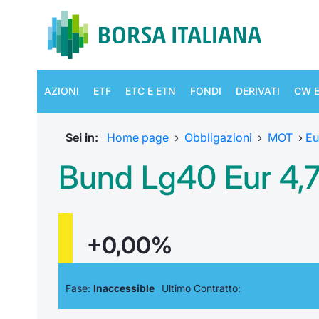
AZIONI
ETF
ETC E ETN
FONDI
DERIVATI
CW E
Sei in:
Home page
›
Obbligazioni
›
MOT
›
Eu
Bund Lg40 Eur 4,
+0,00%
Fase:
Inaccessible
Ultimo Contratto: