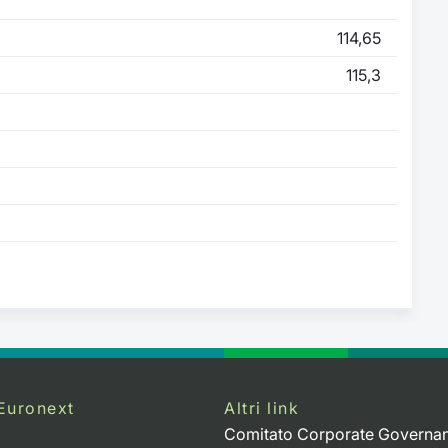
114,65
115,3
Euronext
Altri link
Comitato Corporate Governa