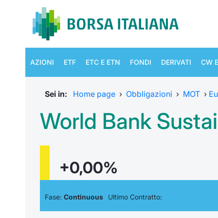
AZIONI
ETF
ETC E ETN
FONDI
DERIVATI
CW E
Sei in:
Home page
›
Obbligazioni
›
MOT
›
Eu
World Bank Susta
+0,00%
Fase:
Continuous
Ultimo Contratto: