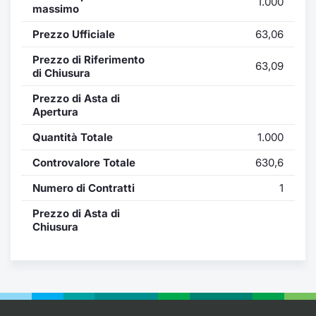
1.000
Formazione
massimo
Specific
Prezzo Ufficiale
63,06
Statistiche del Mercato
Avvisi
Prezzo di Riferimento
63,09
di Chiusura
Market
Prezzo di Asta di
Apertura
KID
Quantità Totale
1.000
Controvalore Totale
630,6
Numero di Contratti
1
Prezzo di Asta di
Chiusura