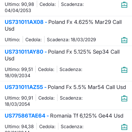
Formazione
Ultimo: 90,98
Cedola:
Scadenza:
Specific
04/04/2053
Statistiche del Mercato
US731011AX08 -
Poland Fx 4.625% Mar29 Call
Avvisi
Usd
Market
Ultimo:
Cedola:
Scadenza: 18/03/2029
US731011AY80 -
Poland Fx 5.125% Sep34 Call
KID
Usd
Ultimo: 99,51
Cedola:
Scadenza:
18/09/2034
US731011AZ55 -
Poland Fx 5.5% Mar54 Call Usd
Ultimo: 90,91
Cedola:
Scadenza:
18/03/2054
US77586TAE64 -
Romania Tf 6,125% Ge44 Usd
Ultimo: 94,38
Cedola:
Scadenza: