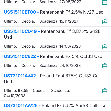
Ultimo:
Cedola:
Scadenza: 27/08/2027
KID/PRIIPs
Notizie e Formazione
Docume
Per emit
Docume
Dividen
Emittent
Notizie
Servizi 
US515110BT00 -
Rentenbank Tf 2,5% Nv27 Usd
Listing Sponsor Euronext Access
Chi siamo
Listed 
Docume
Formazi
BTP Min
Formaz
Statisti
Dati di
Ultimo:
Cedola:
Scadenza: 15/11/2027
Milan
US515110CD49 -
Rentenbank Tf 3,875% Gn28
Calenda
Formazi
BONO Mi
Material
Analisi 
Segmento ESG
Usd
IPO e M
OAT Min
Intermed
Ultimo:
Cedola:
Scadenza: 14/06/2028
Mercato Fixed Income
US515110CE22 -
Rentenbank Fx 5% Oct33 Usd
Cambi
BUND Mi
Mifid 2
BTP
Ultimo:
Cedola:
Scadenza: 24/10/2033
MiFID 2
BTP Min
Regolam
Market Maker, Liquidity provider e
US731011AV42 -
Poland Fx 4.875% Oct33 Call
Specialist
Usd
Opzioni
Academ
RFQ
Ultimo: 98,59
Cedola:
Scadenza:
Opzioni 
04/10/2033
Spread Europei
US731011AW25 -
Poland Fx 5.5% Apr53 Call Usd
Indicato