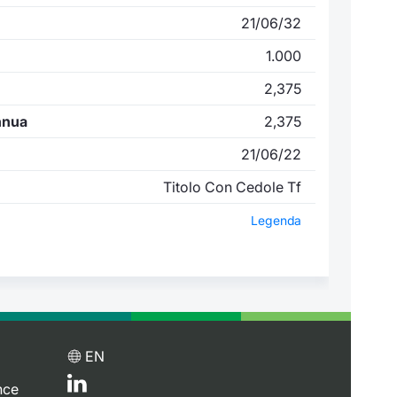
21/06/32
1.000
2,375
nnua
2,375
21/06/22
Titolo Con Cedole Tf
Legenda
EN
nce