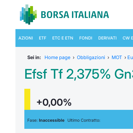
AZIONI
ETF
ETC E ETN
FONDI
DERIVATI
CW E
Sei in:
Home page
›
Obbligazioni
›
MOT
›
Eu
Efsf Tf 2,375% Gn
+0,00%
Fase:
Inaccessible
Ultimo Contratto: