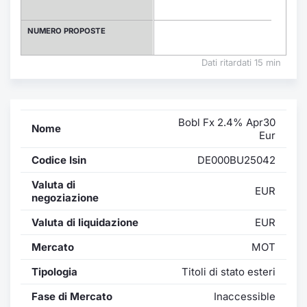
Formazione
Specific
NUMERO PROPOSTE
Statistiche del Mercato
Avvisi
Dati ritardati 15 min
Market
Bobl Fx 2.4% Apr30
KID
Nome
Eur
Codice Isin
DE000BU25042
Valuta di
EUR
negoziazione
Valuta di liquidazione
EUR
Mercato
MOT
Tipologia
Titoli di stato esteri
Fase di Mercato
Inaccessible