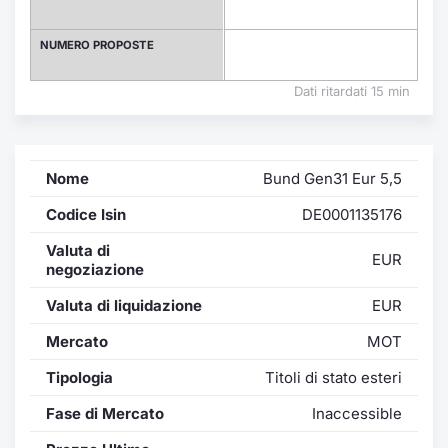
Formazione
Specific
NUMERO PROPOSTE
Statistiche del Mercato
Avvisi
Dati ritardati 15 min
Market
Nome
Bund Gen31 Eur 5,5
KID
Codice Isin
DE0001135176
Valuta di
EUR
negoziazione
Valuta di liquidazione
EUR
Mercato
MOT
Tipologia
Titoli di stato esteri
Fase di Mercato
Inaccessible