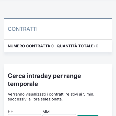
Formazione
Specific
Statistiche del Mercato
Avvisi
CONTRATTI
Market
NUMERO CONTRATTI:
0
QUANTITÀ TOTALE:
0
KID
Cerca intraday per range
temporale
Verranno visualizzati i contratti relativi ai 5 min.
successivi all'ora selezionata.
HH
MM