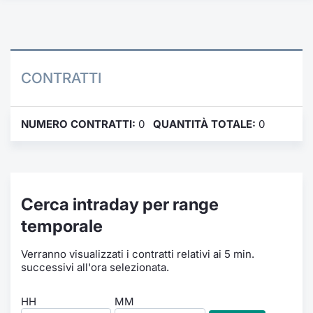
Formazione
Specific
Statistiche del Mercato
Avvisi
CONTRATTI
Market
NUMERO CONTRATTI:
0
QUANTITÀ TOTALE:
0
KID
Cerca intraday per range
temporale
Verranno visualizzati i contratti relativi ai 5 min.
successivi all'ora selezionata.
HH
MM