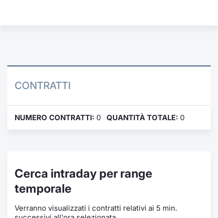
Formazione
Specific
Statistiche del Mercato
Avvisi
Market
CONTRATTI
KID
NUMERO CONTRATTI:
0
QUANTITÀ TOTALE:
0
Cerca intraday per range
temporale
Verranno visualizzati i contratti relativi ai 5 min.
successivi all'ora selezionata.