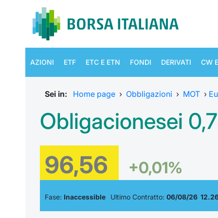
AZIONI
ETF
ETC E ETN
FONDI
DERIVATI
CW E
Sei in:
Home page
›
Obbligazioni
›
MOT
›
Eu
Obligacionesei 0
96,56
+0,01%
Fase:
Inaccessible
Ultimo Contratto:
06/08/26 12.26