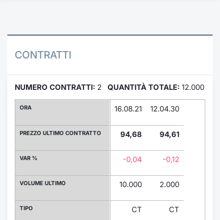
Formazione
Specific
Statistiche del Mercato
Avvisi
CONTRATTI
Market
NUMERO CONTRATTI:
2
QUANTITÀ TOTALE:
12.000
KID
ORA
16.08.21
12.04.30
PREZZO ULTIMO CONTRATTO
94,68
94,61
VAR %
-0,04
-0,12
VOLUME ULTIMO
10.000
2.000
TIPO
CT
CT