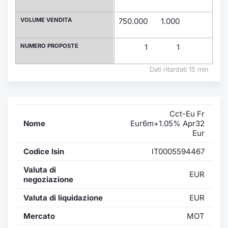
Formazione
Specific
VOLUME VENDITA
750.000
1.000
Statistiche del Mercato
Avvisi
NUMERO PROPOSTE
1
1
Market
Dati ritardati 15 min
KID
Cct-Eu Fr
Nome
Eur6m+1.05% Apr32
Eur
Codice Isin
IT0005594467
Valuta di
EUR
negoziazione
Valuta di liquidazione
EUR
Mercato
MOT