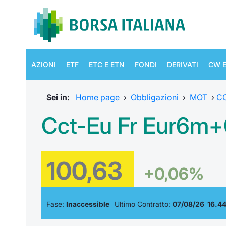
AZIONI
ETF
ETC E ETN
FONDI
DERIVATI
CW E
Sei in:
Home page
›
Obbligazioni
›
MOT
›
C
Cct-Eu Fr Eur6m+
100,63
+0,06%
Fase:
Inaccessible
Ultimo Contratto:
07/08/26 16.4