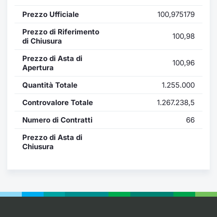
Formazione
Prezzo Ufficiale
100,975179
Specific
Statistiche del Mercato
Prezzo di Riferimento
100,98
Avvisi
di Chiusura
Prezzo di Asta di
100,96
Market
Apertura
Quantità Totale
1.255.000
KID
Controvalore Totale
1.267.238,5
Numero di Contratti
66
Prezzo di Asta di
Chiusura