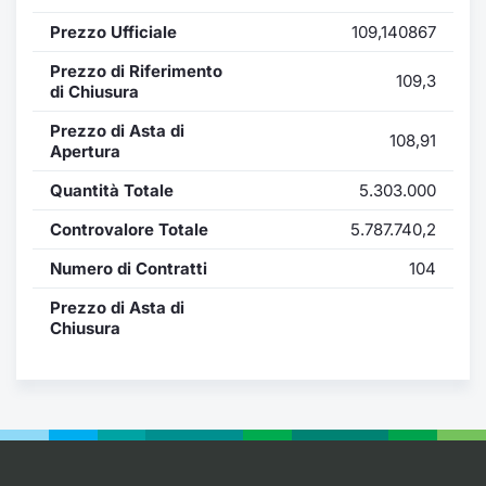
Formazione
Prezzo Ufficiale
109,140867
Specific
Statistiche del Mercato
Prezzo di Riferimento
109,3
Avvisi
di Chiusura
Prezzo di Asta di
108,91
Market
Apertura
Quantità Totale
5.303.000
KID
Controvalore Totale
5.787.740,2
Numero di Contratti
104
Prezzo di Asta di
Chiusura