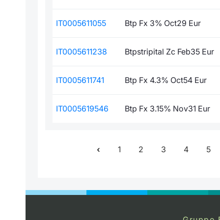
IT0005611055
Btp Fx 3% Oct29 Eur
IT0005611238
Btpstripital Zc Feb35 Eur
IT0005611741
Btp Fx 4.3% Oct54 Eur
IT0005619546
Btp Fx 3.15% Nov31 Eur
1
2
3
4
5
Gruppo 