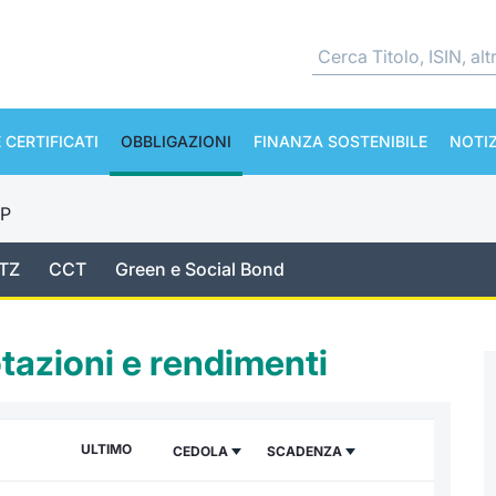
 CERTIFICATI
OBBLIGAZIONI
FINANZA SOSTENIBILE
NOTIZ
TP
TZ
CCT
Green e Social Bond
otazioni e rendimenti
ULTIMO
CEDOLA
SCADENZA