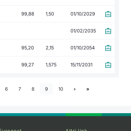
99,88
1,50
01/10/2029
01/02/2035
95,20
2,15
01/10/2054
99,27
1,575
15/11/2031
6
7
8
9
10
Euronext
Altri link