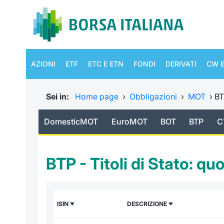
AZIONI
ETF
ETC E ETN
FONDI
DERIVATI
CW E
Sei in:
Home page
›
Obbligazioni
›
MOT
›
B
DomesticMOT
EuroMOT
BOT
BTP
C
BTP - Titoli di Stato: qu
ISIN
DESCRIZIONE