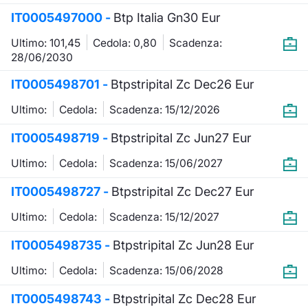
IT0005497000 -
Btp Italia Gn30 Eur
KID/PRIIPs
Notizie e Formazione
Docume
Per emit
Docume
Dividen
Emittent
Notizie
Servizi 
Ultimo: 101,45
Cedola: 0,80
Scadenza:
Listing Sponsor Euronext Access
Chi siamo
Listed 
Docume
Formazi
BTP Min
Formaz
Statisti
Dati di
28/06/2030
Milan
IT0005498701 -
Btpstripital Zc Dec26 Eur
Calenda
Formazi
BONO Mi
Material
Analisi 
Segmento ESG
Ultimo:
Cedola:
Scadenza: 15/12/2026
IPO e M
OAT Min
Intermed
Mercato Fixed Income
IT0005498719 -
Btpstripital Zc Jun27 Eur
Cambi
BUND Mi
Mifid 2
Ultimo:
Cedola:
Scadenza: 15/06/2027
BTP
IT0005498727 -
Btpstripital Zc Dec27 Eur
MiFID 2
BTP Min
Regolam
Market Maker, Liquidity provider e
Ultimo:
Specialist
Cedola:
Scadenza: 15/12/2027
Opzioni
Academ
RFQ
IT0005498735 -
Btpstripital Zc Jun28 Eur
Opzioni 
Ultimo:
Cedola:
Scadenza: 15/06/2028
Spread Europei
Indicato
IT0005498743 -
Btpstripital Zc Dec28 Eur