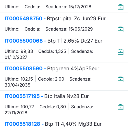
Formazione
Ultimo:
Cedola:
Scadenza: 15/12/2028
Specific
Statistiche del Mercato
IT0005498750 -
Btpstripital Zc Jun29 Eur
Avvisi
Ultimo:
Cedola:
Scadenza: 15/06/2029
Market
IT0005500068 -
Btp Tf 2,65% Dc27 Eur
Ultimo: 99,83
Cedola: 1,325
Scadenza:
KID
01/12/2027
IT0005508590 -
Btpgreen 4%Ap35eur
Ultimo: 102,15
Cedola: 2,00
Scadenza:
30/04/2035
IT0005517195 -
Btp Italia Nv28 Eur
Ultimo: 100,77
Cedola: 0,80
Scadenza:
22/11/2028
IT0005518128 -
Btp Tf 4,40% Mg33 Eur