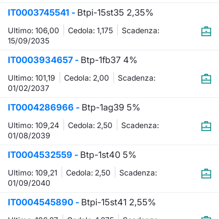
IT0003745541 -
Btpi-15st35 2,35%
KID/PRIIPs
Notizie e Formazione
Docume
Per emit
Docume
Dividen
Emittent
Notizie
Servizi 
Ultimo: 106,00
Cedola: 1,175
Scadenza:
Listing Sponsor Euronext Access
Chi siamo
Listed 
Docume
Formazi
BTP Min
Formaz
Statisti
Dati di
15/09/2035
Milan
IT0003934657 -
Btp-1fb37 4%
Calenda
Formazi
BONO Mi
Material
Analisi 
Segmento ESG
Ultimo: 101,19
Cedola: 2,00
Scadenza:
01/02/2037
IPO e M
OAT Min
Intermed
Mercato Fixed Income
IT0004286966 -
Btp-1ag39 5%
Cambi
BUND Mi
Mifid 2
BTP
Ultimo: 109,24
Cedola: 2,50
Scadenza:
01/08/2039
MiFID 2
BTP Min
Regolam
Market Maker, Liquidity provider e
IT0004532559 -
Specialist
Btp-1st40 5%
Opzioni
Academ
Ultimo: 109,21
Cedola: 2,50
Scadenza:
RFQ
01/09/2040
Opzioni 
Spread Europei
IT0004545890 -
Btpi-15st41 2,55%
Indicato