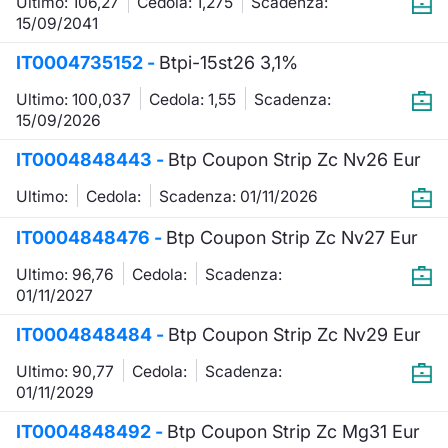
Ultimo: 106,27
Cedola: 1,275
Scadenza:
Formazione
15/09/2041
Specific
Statistiche del Mercato
IT0004735152 -
Btpi-15st26 3,1%
Avvisi
Ultimo: 100,037
Cedola: 1,55
Scadenza:
15/09/2026
Market
IT0004848443 -
Btp Coupon Strip Zc Nv26 Eur
KID
Ultimo:
Cedola:
Scadenza: 01/11/2026
IT0004848476 -
Btp Coupon Strip Zc Nv27 Eur
Ultimo: 96,76
Cedola:
Scadenza:
01/11/2027
IT0004848484 -
Btp Coupon Strip Zc Nv29 Eur
Ultimo: 90,77
Cedola:
Scadenza:
01/11/2029
IT0004848492 -
Btp Coupon Strip Zc Mg31 Eur