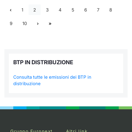
1
2
3
4
5
6
7
8
9
10
BTP IN DISTRIBUZIONE
Consulta tutte le emissioni dei BTP in
distribuzione
Gruppo Euronext
Altri link