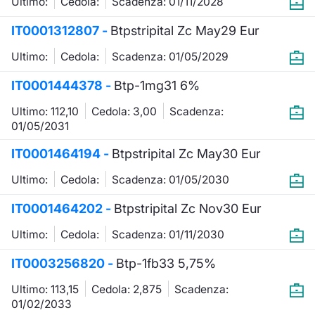
Ultimo:
Cedola:
Scadenza: 01/11/2028
Formazione
Specific
IT0001312807 -
Btpstripital Zc May29 Eur
Statistiche del Mercato
Ultimo:
Cedola:
Scadenza: 01/05/2029
Avvisi
IT0001444378 -
Btp-1mg31 6%
Market
Ultimo: 112,10
Cedola: 3,00
Scadenza:
01/05/2031
KID
IT0001464194 -
Btpstripital Zc May30 Eur
Ultimo:
Cedola:
Scadenza: 01/05/2030
IT0001464202 -
Btpstripital Zc Nov30 Eur
Ultimo:
Cedola:
Scadenza: 01/11/2030
IT0003256820 -
Btp-1fb33 5,75%
Ultimo: 113,15
Cedola: 2,875
Scadenza:
01/02/2033