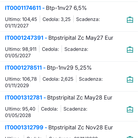
IT0001174611 -
Btp-1nv27 6,5%
KID/PRIIPs
Notizie e Formazione
Docume
Per emit
Docume
Dividen
Emittent
Notizie
Servizi 
Ultimo: 104,45
Cedola: 3,25
Scadenza:
Listing Sponsor Euronext Access
Chi siamo
Listed 
Docume
Formazi
BTP Min
Formaz
Statisti
Dati di
01/11/2027
Milan
IT0001247391 -
Btpstripital Zc May27 Eur
Calenda
Formazi
BONO Mi
Material
Analisi 
Segmento ESG
Ultimo: 98,911
Cedola:
Scadenza:
01/05/2027
IPO e M
OAT Min
Intermed
Mercato Fixed Income
IT0001278511 -
Btp-1nv29 5,25%
Cambi
BUND Mi
Mifid 2
BTP
Ultimo: 106,78
Cedola: 2,625
Scadenza:
01/11/2029
MiFID 2
BTP Min
Regolam
Market Maker, Liquidity provider e
IT0001312781 -
Specialist
Btpstripital Zc May28 Eur
Opzioni
Academ
Ultimo: 95,40
Cedola:
Scadenza:
RFQ
01/05/2028
Opzioni 
Spread Europei
IT0001312799 -
Btpstripital Zc Nov28 Eur
Indicato