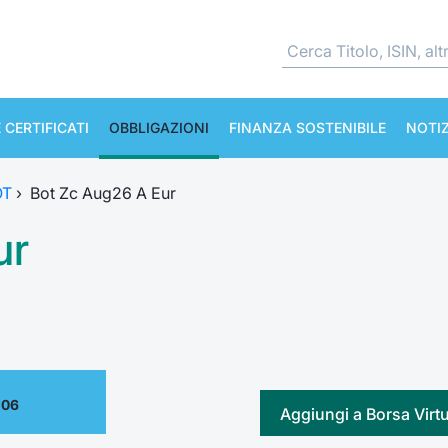
 CERTIFICATI
OBBLIGAZIONI
FINANZA SOSTENIBILE
NOTIZ
OT
›
Bot Zc Aug26 A Eur
ur
.06
Aggiungi a Borsa Virt