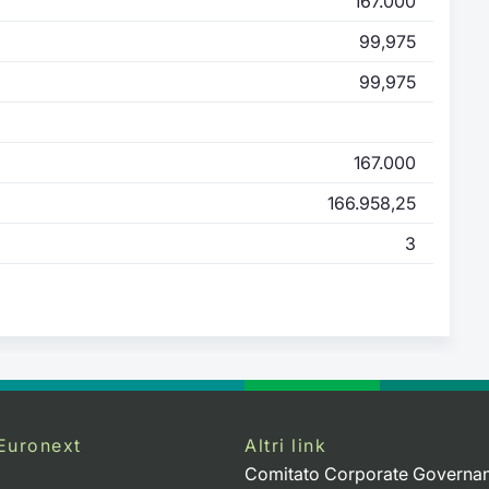
167.000
99,975
99,975
167.000
166.958,25
3
Euronext
Altri link
Comitato Corporate Governa