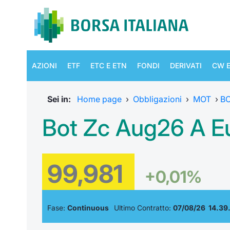
AZIONI
ETF
ETC E ETN
FONDI
DERIVATI
CW E
Sei in:
Home page
›
Obbligazioni
›
MOT
›
B
Bot Zc Aug26 A E
99,981
+0,01%
Fase:
Continuous
Ultimo Contratto:
07/08/26 14.39