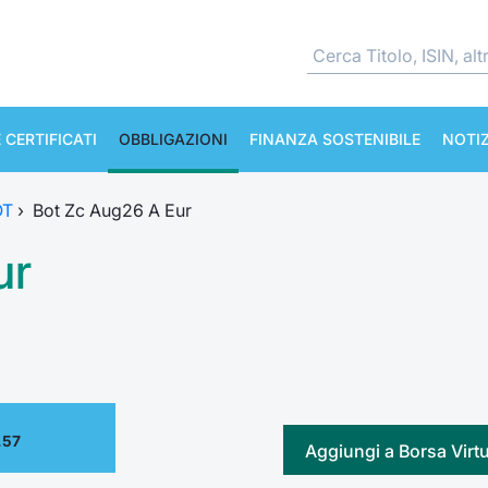
 CERTIFICATI
OBBLIGAZIONI
FINANZA SOSTENIBILE
NOTIZ
OT
›
Bot Zc Aug26 A Eur
ur
.57
Aggiungi a Borsa Virt