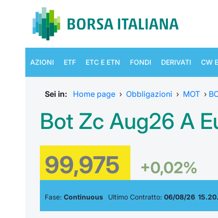
AZIONI
ETF
ETC E ETN
FONDI
DERIVATI
CW E
Sei in:
Home page
›
Obbligazioni
›
MOT
›
B
Bot Zc Aug26 A E
99,975
+0,02%
Fase:
Continuous
Ultimo Contratto:
06/08/26 15.20