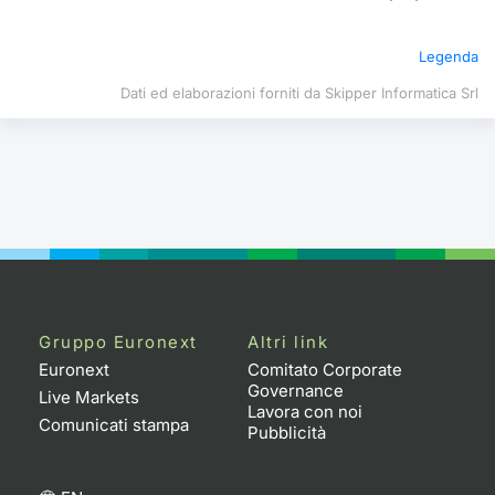
Formazione
Specific
Legenda
Statistiche del Mercato
Avvisi
Dati ed elaborazioni forniti da Skipper Informatica Srl
Market
KID
Gruppo Euronext
Altri link
Euronext
Comitato Corporate
Governance
Live Markets
Lavora con noi
Comunicati stampa
Pubblicità