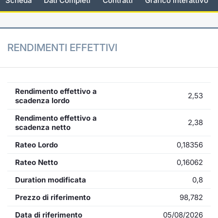
Scheda
Dati Completi
Contratti
Grafico interattivo
KID/PRIIPs
Notizie e Formazione
Docume
Per emit
Docume
Dividen
Emittent
Notizie
Servizi 
Listing Sponsor Euronext Access
Chi siamo
Listed 
Docume
Formazi
BTP Min
Formaz
Statisti
Dati di
RENDIMENTI EFFETTIVI
Milan
Calenda
Formazi
BONO Mi
Material
Analisi 
Segmento ESG
IPO e M
OAT Min
Intermed
Rendimento effettivo a
Mercato Fixed Income
2,53
scadenza lordo
Cambi
BUND Mi
Mifid 2
Rendimento effettivo a
BTP
2,38
scadenza netto
MiFID 2
BTP Min
Regolam
Market Maker, Liquidity provider e
Rateo Lordo
0,18356
Specialist
Opzioni
Academ
Rateo Netto
0,16062
RFQ
Duration modificata
0,8
Opzioni 
Spread Europei
Prezzo di riferimento
98,782
Indicato
Data di riferimento
05/08/2026