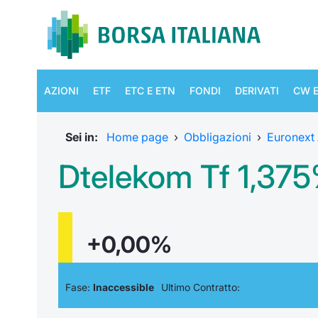
AZIONI
ETF
ETC E ETN
FONDI
DERIVATI
CW E
Sei in:
Home page
›
Obbligazioni
›
Euronext
Dtelekom Tf 1,37
+0,00%
Fase:
Inaccessible
Ultimo Contratto: