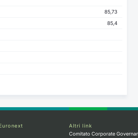
85,73
85,4
Euronext
Altri link
Comitato Corporate Governa