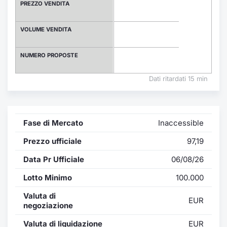
Formazione
PREZZO VENDITA
Specific
Statistiche del Mercato
VOLUME VENDITA
Avvisi
NUMERO PROPOSTE
Market
Dati ritardati 15 min
KID
Fase di Mercato
Inaccessible
Prezzo ufficiale
97,19
Data Pr Ufficiale
06/08/26
Lotto Minimo
100.000
Valuta di
EUR
negoziazione
Valuta di liquidazione
EUR