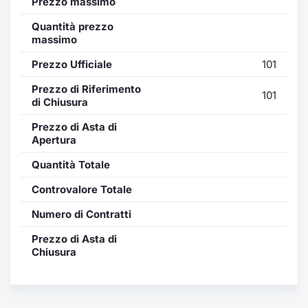
Prezzo massimo
Formazione
Specific
Quantità prezzo
Statistiche del Mercato
massimo
Avvisi
Prezzo Ufficiale
101
Prezzo di Riferimento
Market
101
di Chiusura
KID
Prezzo di Asta di
Apertura
Quantità Totale
Controvalore Totale
Numero di Contratti
Prezzo di Asta di
Chiusura