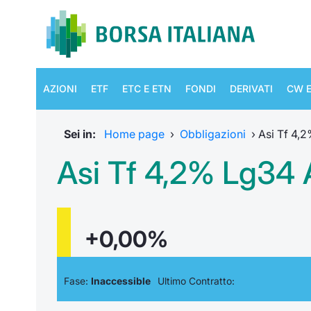
AZIONI
ETF
ETC E ETN
FONDI
DERIVATI
CW E
Sei in:
Home page
›
Obbligazioni
›
Asi Tf 4,
Asi Tf 4,2% Lg34 
+0,00%
Fase:
Inaccessible
Ultimo Contratto: