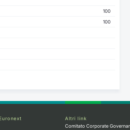
100
100
Euronext
Altri link
Comitato Corporate Governa