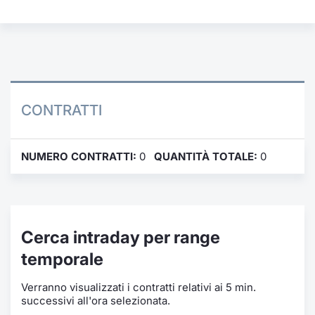
Formazione
Specific
Statistiche del Mercato
Avvisi
Market
CONTRATTI
KID
NUMERO CONTRATTI:
0
QUANTITÀ TOTALE:
0
Cerca intraday per range
temporale
Verranno visualizzati i contratti relativi ai 5 min.
successivi all'ora selezionata.