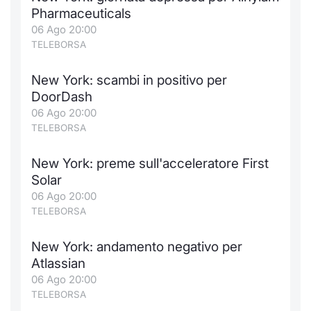
Formaz
Pharmaceuticals
Specific
06 Ago 20:00
Statisti
TELEBORSA
Avvisi
New York: scambi in positivo per
Market
DoorDash
06 Ago 20:00
KID
TELEBORSA
New York: preme sull'acceleratore First
Solar
06 Ago 20:00
TELEBORSA
New York: andamento negativo per
Atlassian
06 Ago 20:00
TELEBORSA