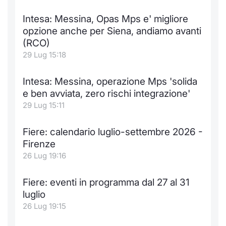
Notizie e Formazione
Docume
Per emit
Docume
Dividen
Emittent
KID/PRI
Notizie
Servizi 
Intesa: Messina, Opas Mps e' migliore
opzione anche per Siena, andiamo avanti
Chi siamo
Listed 
Docume
Formazi
BTP Min
Formaz
Listing
Statisti
Dati di
(RCO)
Milan
29 Lug 15:18
Calenda
Formazi
BONO Mi
Material
Analisi 
Segmen
Intesa: Messina, operazione Mps 'solida
IPO e M
OAT Min
Intermed
e ben avviata, zero rischi integrazione'
Mercato
29 Lug 15:11
Cambi
BUND Mi
Mifid 2
BTP
Fiere: calendario luglio-settembre 2026 -
MiFID 2
BTP Min
Regolam
Firenze
Market M
26 Lug 19:16
Speciali
Opzioni
Academ
RFQ
Fiere: eventi in programma dal 27 al 31
Opzioni 
luglio
Spread 
26 Lug 19:15
Indicato