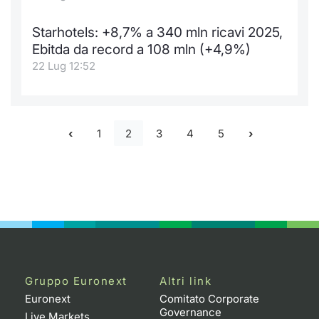
Starhotels: +8,7% a 340 mln ricavi 2025,
Ebitda da record a 108 mln (+4,9%)
22 Lug 12:52
1
2
3
4
5
Gruppo Euronext
Altri link
Euronext
Comitato Corporate
Governance
Live Markets