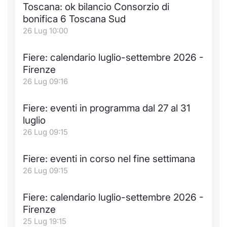
Formaz
Toscana: ok bilancio Consorzio di
Specific
bonifica 6 Toscana Sud
Statisti
26 Lug 10:00
Avvisi
Fiere: calendario luglio-settembre 2026 -
Market
Firenze
26 Lug 09:16
KID
Fiere: eventi in programma dal 27 al 31
luglio
26 Lug 09:15
Fiere: eventi in corso nel fine settimana
26 Lug 09:15
Fiere: calendario luglio-settembre 2026 -
Firenze
25 Lug 19:15