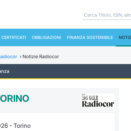
 CERTIFICATI
OBBLIGAZIONI
FINANZA SOSTENIBILE
NOTIZ
adiocor
›
Notizie Radiocor
anza
TORINO
026 - Torino