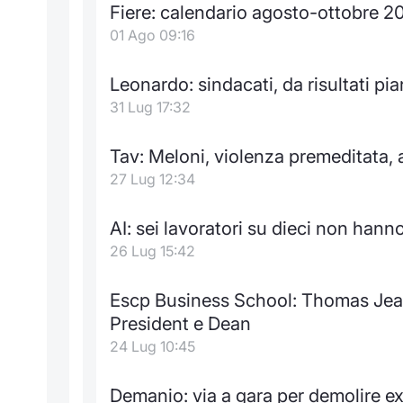
Fiere: calendario agosto-ottobre 2
01 Ago 09:16
Leonardo: sindacati, da risultati p
31 Lug 17:32
Tav: Meloni, violenza premeditata, a
27 Lug 12:34
AI: sei lavoratori su dieci non ha
26 Lug 15:42
Escp Business School: Thomas Jea
President e Dean
24 Lug 10:45
Demanio: via a gara per demolire ex