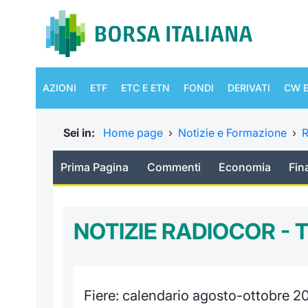
AZIONI
ETF
ETC E ETN
FONDI
DERIVATI
CW E
Sei in:
Home page
›
Notizie e Formazione
›
R
Prima Pagina
Commenti
Economia
Fin
NOTIZIE RADIOCOR - 
Fiere: calendario agosto-ottobre 2